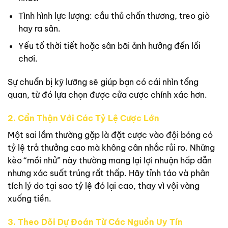
Tình hình lực lượng: cầu thủ chấn thương, treo giò
hay ra sân.
Yếu tố thời tiết hoặc sân bãi ảnh hưởng đến lối
chơi.
Sự chuẩn bị kỹ lưỡng sẽ giúp bạn có cái nhìn tổng
quan, từ đó lựa chọn được cửa cược chính xác hơn.
2. Cẩn Thận Với Các Tỷ Lệ Cược Lớn
Một sai lầm thường gặp là đặt cược vào đội bóng có
tỷ lệ trả thưởng cao mà không cân nhắc rủi ro. Những
kèo “mồi nhử” này thường mang lại lợi nhuận hấp dẫn
nhưng xác suất trúng rất thấp. Hãy tỉnh táo và phân
tích lý do tại sao tỷ lệ đó lại cao, thay vì vội vàng
xuống tiền.
3. Theo Dõi Dự Đoán Từ Các Nguồn Uy Tín