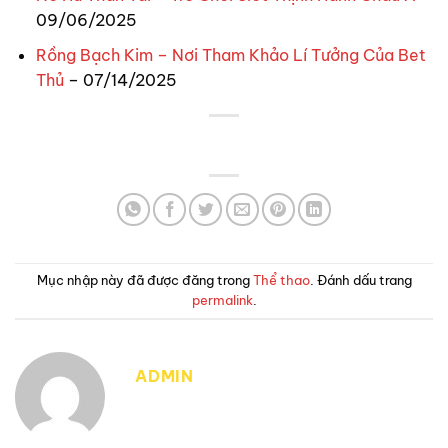
09/06/2025
Rồng Bạch Kim – Nơi Tham Khảo Lí Tưởng Của Bet
Thủ
– 07/14/2025
Mục nhập này đã được đăng trong
Thể thao
. Đánh dấu trang
permalink
.
ADMIN