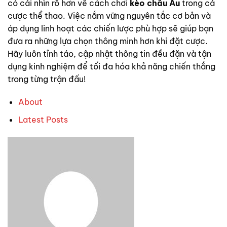
có cái nhìn rõ hơn về cách chơi
kèo châu Âu
trong cá
cược thể thao. Việc nắm vững nguyên tắc cơ bản và
áp dụng linh hoạt các chiến lược phù hợp sẽ giúp bạn
đưa ra những lựa chọn thông minh hơn khi đặt cược.
Hãy luôn tỉnh táo, cập nhật thông tin đều đặn và tận
dụng kinh nghiệm để tối đa hóa khả năng chiến thắng
trong từng trận đấu!
About
Latest Posts