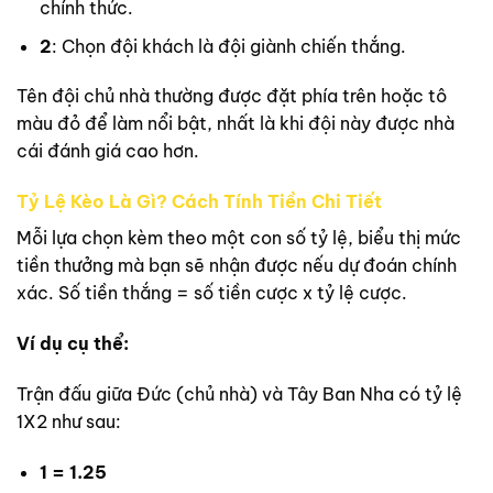
chính thức.
2
: Chọn đội khách là đội giành chiến thắng.
Tên đội chủ nhà thường được đặt phía trên hoặc tô
màu đỏ để làm nổi bật, nhất là khi đội này được nhà
cái đánh giá cao hơn.
Tỷ Lệ Kèo Là Gì? Cách Tính Tiền Chi Tiết
Mỗi lựa chọn kèm theo một con số tỷ lệ, biểu thị mức
tiền thưởng mà bạn sẽ nhận được nếu dự đoán chính
xác. Số tiền thắng = số tiền cược x tỷ lệ cược.
Ví dụ cụ thể:
Trận đấu giữa Đức (chủ nhà) và Tây Ban Nha có tỷ lệ
1X2 như sau:
1 = 1.25