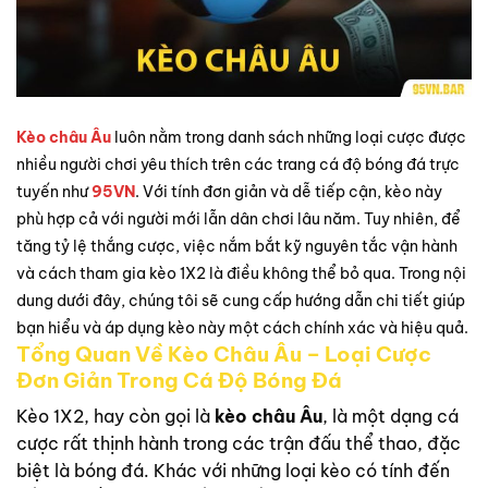
Kèo châu Âu
luôn nằm trong danh sách những loại cược được
nhiều người chơi yêu thích trên các trang cá độ bóng đá trực
tuyến như
95VN
. Với tính đơn giản và dễ tiếp cận, kèo này
phù hợp cả với người mới lẫn dân chơi lâu năm. Tuy nhiên, để
tăng tỷ lệ thắng cược, việc nắm bắt kỹ nguyên tắc vận hành
và cách tham gia kèo 1X2 là điều không thể bỏ qua. Trong nội
dung dưới đây, chúng tôi sẽ cung cấp hướng dẫn chi tiết giúp
bạn hiểu và áp dụng kèo này một cách chính xác và hiệu quả.
Tổng Quan Về Kèo Châu Âu – Loại Cược
Đơn Giản Trong Cá Độ Bóng Đá
Kèo 1X2, hay còn gọi là
kèo châu Âu
, là một dạng cá
cược rất thịnh hành trong các trận đấu thể thao, đặc
biệt là bóng đá. Khác với những loại kèo có tính đến