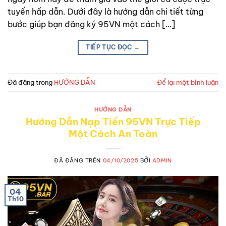
tuyến hấp dẫn. Dưới đây là hướng dẫn chi tiết từng
bước giúp bạn đăng ký 95VN một cách […]
TIẾP TỤC ĐỌC
→
Đã đăng trong
HƯỚNG DẪN
Để lại một bình luận
HƯỚNG DẪN
Hướng Dẫn Nạp Tiền 95VN Trực Tiếp
Một Cách An Toàn
ĐÃ ĐĂNG TRÊN
04/10/2025
BỞI
ADMIN
04
Th10