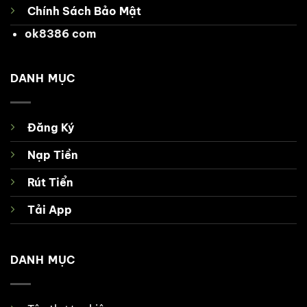
Chính Sách Bảo Mật
ok8386 com
DANH MỤC
Đăng Ký
Nạp Tiền
Rút Tiển
Tải App
DANH MỤC