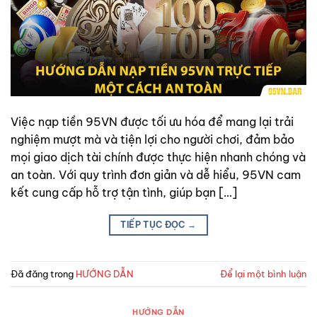
Việc nạp tiền 95VN được tối ưu hóa để mang lại trải
nghiệm mượt mà và tiện lợi cho người chơi, đảm bảo
mọi giao dịch tài chính được thực hiện nhanh chóng và
an toàn. Với quy trình đơn giản và dễ hiểu, 95VN cam
kết cung cấp hỗ trợ tận tình, giúp bạn […]
TIẾP TỤC ĐỌC
→
Đã đăng trong
HƯỚNG DẪN
Để lại một bình luận
HƯỚNG DẪN